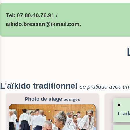
Tel: 07.80.40.76.91 /
ai
ki
do.
bressan
@ik
mai
l.com.
L'aïkido traditionnel
se pratique avec un
Photo de stage
bourges
L'aï