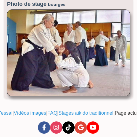
Photo de stage
bourges
'essai
|
Vidéos images
|
FAQ
|
Stages aïkido traditionnel
|
Page actu