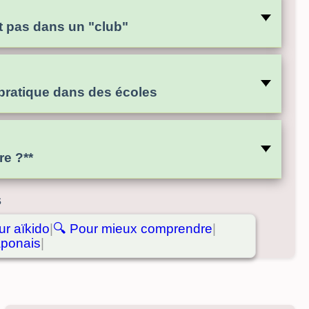
et pas dans un "club"
 pratique dans des écoles
re ?**
s
ur aïkido
|
🔍
Pour mieux comprendre
|
aponais
|