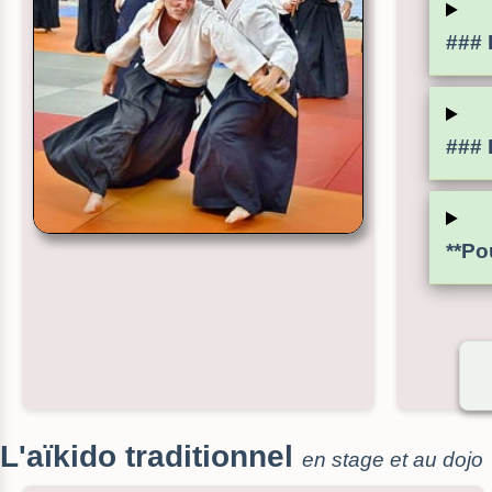
### 
### 
**Po
L'aïkido traditionnel
en stage et au dojo